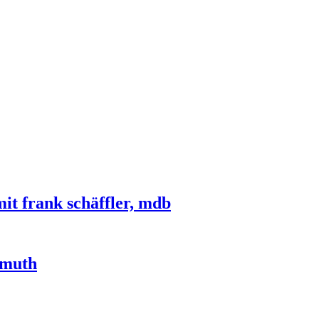
t frank schäffler, mdb
imuth