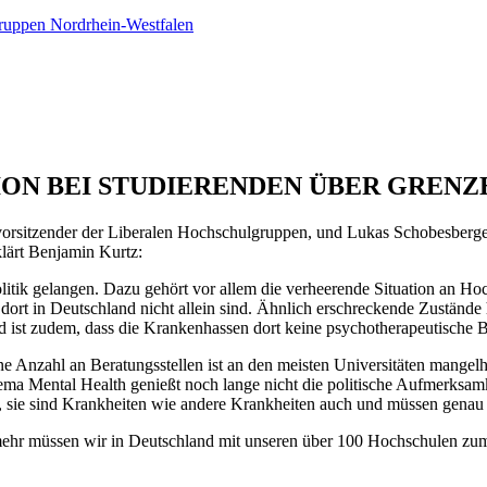
ruppen Nordrhein-Westfalen
TUATION BEI STUDIERENDEN ÜBER GR
orsitzender der Liberalen Hochschulgruppen, und Lukas Schobesberge
lärt Benjamin Kurtz:
itik gelangen. Dazu gehört vor allem die verheerende Situation an Ho
 dort in Deutschland nicht allein sind. Ähnlich erschreckende Zustände
and ist zudem, dass die Krankenhassen dort keine psychotherapeutisch
ine Anzahl an Beratungsstellen ist an den meisten Universitäten mangelh
ma Mental Health genießt noch lange nicht die politische Aufmerksamk
sie sind Krankheiten wie andere Krankheiten auch und müssen genau w
mehr müssen wir in Deutschland mit unseren über 100 Hochschulen zu