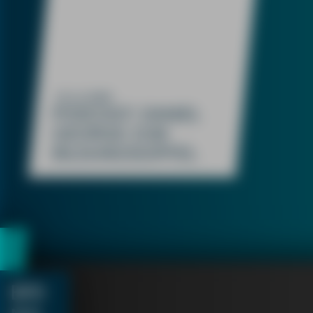
25.12.2008
PODCAST: DANIEL
GEORGE ZUM
BILDUNGSGIPFEL
BRI