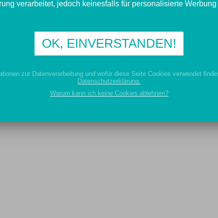
HEISEN ZUM TH
ung verarbeitet, jedoch keinesfalls für personalisierte Werbung
PENDIEN
OK, EINVERSTANDEN!
eisen (LHG Landesvorsitzender) im Podcast der J
ationen zur Datenverarbeitung und wofür diese Seite Cookies verwendet findes
Datenschutzerklärung.
RW zum Thema Stipendien
Warum kann ich keine Cookies ablehnen?