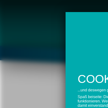
COOK
17.11.200
...und deswegen 
POD
Spaß beiseite: D
funktionieren. We
damit einverstan