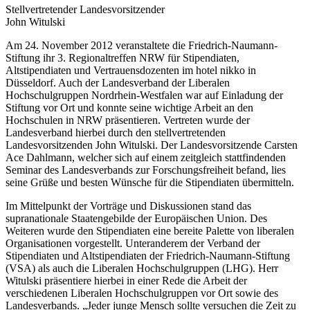
Stellvertretender Landesvorsitzender
John Witulski
Am 24. November 2012 veranstaltete die Friedrich-Naumann-
Stiftung ihr 3. Regionaltreffen NRW für Stipendiaten,
Altstipendiaten und Vertrauensdozenten im hotel nikko in
Düsseldorf. Auch der Landesverband der Liberalen
Hochschulgruppen Nordrhein-Westfalen war auf Einladung der
Stiftung vor Ort und konnte seine wichtige Arbeit an den
Hochschulen in NRW präsentieren. Vertreten wurde der
Landesverband hierbei durch den stellvertretenden
Landesvorsitzenden John Witulski. Der Landesvorsitzende Carsten
Ace Dahlmann, welcher sich auf einem zeitgleich stattfindenden
Seminar des Landesverbands zur Forschungsfreiheit befand, lies
seine Grüße und besten Wünsche für die Stipendiaten übermitteln.
Im Mittelpunkt der Vorträge und Diskussionen stand das
supranationale Staatengebilde der Europäischen Union. Des
Weiteren wurde den Stipendiaten eine bereite Palette von liberalen
Organisationen vorgestellt. Unteranderem der Verband der
Stipendiaten und Altstipendiaten der Friedrich-Naumann-Stiftung
(VSA) als auch die Liberalen Hochschulgruppen (LHG). Herr
Witulski präsentiere hierbei in einer Rede die Arbeit der
verschiedenen Liberalen Hochschulgruppen vor Ort sowie des
Landesverbands. „Jeder junge Mensch sollte versuchen die Zeit zu