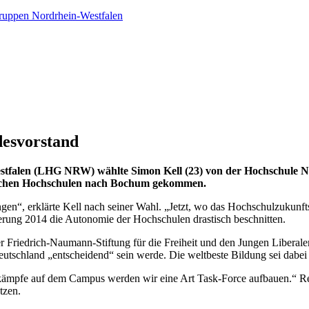
ruppen Nordrhein-Westfalen
esvorstand
tfalen (LHG NRW) wählte Simon Kell (23) von der Hochschule N
lischen Hochschulen nach Bochum gekommen.
ngen“, erklärte Kell nach seiner Wahl. „Jetzt, wo das Hochschulzukunft
erung 2014 die Autonomie der Hochschulen drastisch beschnitten.
r Friedrich-Naumann-Stiftung für die Freiheit und den Jungen Liberale
 Deutschland „entscheidend“ sein werde. Die weltbeste Bildung sei dab
hlkämpfe auf dem Campus werden wir eine Art Task-Force aufbauen.“ Rei
tzen.