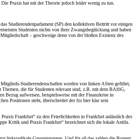
Die Praxis hat mit der Theorie jedoch leider wenig zu tun.
 das Studierendenparlament (SP) den kollektiven Beitritt vor einigen
lermeisten Studenten nichts von ihrer Zwangsbeglückung und haben
rer Mitgliedschaft – geschweige denn von der bloßen Existenz des
 Mitglieds-Studierendenschaften werden von linken ASten geführt,
mit Themen, die für Studenten relevant sind, z.B. mit dem BAföG,
en Bezug aufweisen, beispielsweise mit der Finanzkrise in
 Positionen steht, überschreitet der fzs hier klar sein
Praxis Frankfurt“ zu den Feierlichkeiten in Frankfurt anlässlich des
e Kritik und Praxis Frankfurt“ bezeichnet sich die lokale Antifa.
tzt linksradikale Gruppierungen. Und für all das zahlen die Bonner