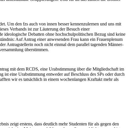
et. Um den fzs auch von innen besser kennenzulernen und uns mit
ieses Verbands ist zur Läuterung der Besuch einer
e ideologische Debatten ohne hochschulpolitischen Bezug sind keine
erständnis: Auf Antrag einer anwesenden Frau kann ein Frauenplenum
er Antragstellerin noch nicht einmal dem parallel tagenden Männer-
erversammlung überstimmen.
 Antrag mit dem RCDS, eine Urabstimmung über die Mitgliedschaft im
ng ist eine Urabstimmung entweder auf Beschluss des SPs oder durch
ften wir es tatsächlich in einem wochenlangen Kraftakt mehr als
nis zeigt erstens, dass deutlich mehr Studenten für als gegen den