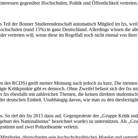
eressen gegenüber Hochschulen, Politik und Öffentlichkeit vertreten. 
s Teil der Bonner Studierendenschaft automatisch Mitglied im fzs, weil
ochschulen (rund 15%) in ganz Deutschland. Allerdings wissen die al
lieder vertreten will, wenn diese im Regelfall noch nicht einmal von ih
en des RCDS) greift meiner Meinung nach jedoch zu kurz. Die meisten
tigte Kritikpunkte gibt es dennoch. Ohne Zweifel befasst sich der fzs 
 fzs ebenfalls mit zahlreichen Themen, die keinen direkten studentisch
r deutschen Einheit. Unabhängig davon, wie man zu den diesbezüglichen
. So rief der fzs 2015 dazu auf, Gegenproteste der „Gruppe Kritik und 
eburt des Nationalismus“ bezeichnet wurde) zu unterstützen. Als „Grupp
estürmt und zwei Polizeibeamte verletzt.
itglieder, überschreitet sein hochschulpolitisches Mandat und unterstü