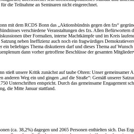
 für die Teilnahme an Seminaren nicht eingerechnet.
 Bonn mit dem RCDS Bonn das „Aktionsbündnis gegen den fzs“ gegründ
Bündnisses verschiedene Veranstaltungen des fzs. Allen Befürwortern d
skussionen über Formalien, interne Machtkämpfe und im Kreis laufend
die Satzung neben Ineffizienz auch noch ein fragwürdiges Demokratiev
 ein beliebiges Thema diskutieren darf und dieses Thema auf Wunsch d
rauenplenum dann vorher getroffene Beschlüsse der gesamten Mitglied
onn stieß unsere Kritik zunächst auf taube Ohren: Unser gemeinsamer
en anderen Weg ein und gingen „auf die Straße“: Gemäß unserer Satzu
750 Unterschriften entspricht. Durch das gemeinsame Engagement schaf
, die Mitte Januar stattfand.
onen (ca. 38,2%) dagegen und 2065 Personen enthielten sich. Das Ergeb