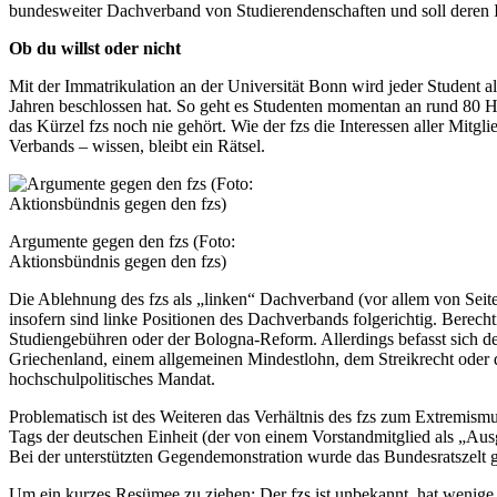
bundesweiter Dachverband von Studierendenschaften und soll deren Int
Ob du willst oder nicht
Mit der Immatrikulation an der Universität Bonn wird jeder Student al
Jahren beschlossen hat. So geht es Studenten momentan an rund 80 H
das Kürzel fzs noch nie gehört. Wie der fzs die Interessen aller Mitg
Verbands – wissen, bleibt ein Rätsel.
Argumente gegen den fzs (Foto:
Aktionsbündnis gegen den fzs)
Die Ablehnung des fzs als „linken“ Dachverband (vor allem von Seit
insofern sind linke Positionen des Dachverbands folgerichtig. Berech
Studiengebühren oder der Bologna-Reform. Allerdings befasst sich der
Griechenland, einem allgemeinen Mindestlohn, dem Streikrecht oder de
hochschulpolitisches Mandat.
Problematisch ist des Weiteren das Verhältnis des fzs zum Extremismus
Tags der deutschen Einheit (der von einem Vorstandmitglied als „Ausg
Bei der unterstützten Gegendemonstration wurde das Bundesratszelt g
Um ein kurzes Resümee zu ziehen: Der fzs ist unbekannt, hat wenige M